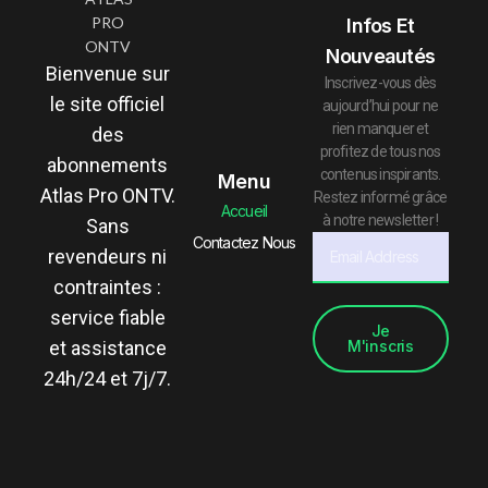
Infos Et
Nouveautés
Bienvenue sur
Inscrivez-vous dès
le site officiel
aujourd’hui pour ne
rien manquer et
des
profitez de tous nos
abonnements
contenus inspirants.
Menu
Atlas Pro ONTV.
Restez informé grâce
Accueil
à notre newsletter !
Sans
Contactez Nous
revendeurs ni
contraintes :
service fiable
Je
M'inscris
et assistance
24h/24 et 7j/7.